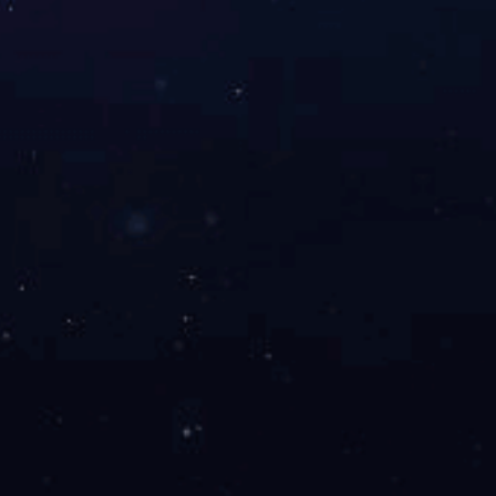
方网站_安博anbo(中国)
· 
QUALIFICATION HONOR
咨询
提出需求
确认需求
落单生产
物流快
网站导航
/ WEBSITE NAVIGATION
热销产品
施工案例
新闻资讯