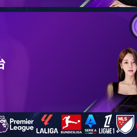
资质荣誉
bo(中国)
综合性生产企业
三制药机械厂，创建于1986年，属"中国制药装
000国际质量体系认证。公司位于古城泰州市高港区
沪高速公路和长江一级开放港 口泰州港相邻，
外技术结合国内实际情况，开发出有水平的制