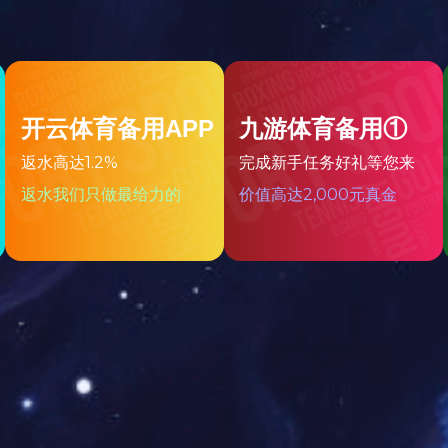
ISO9001国际质 量体系模式管理。
粒、压片、包衣、干燥等设备近千台套，产品
农副产品加工等众多行业，技术性能，受到广
俄罗斯、韩国及东南亚等地。
为根本，以市场为导向，以用户为上帝，本着
为本企业的精神所在，博采众长、精益求精，博
技术优势
公司配备多名研发生产人才、拥有数