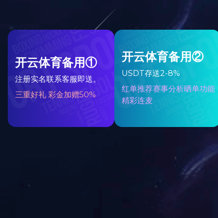
药机械设备，严格按照GMP标准和工业标准生产并按照
公司生产六大系列产品，年生产各类粉碎、混合、制
覆盖制药、食品、化工、冶金、电子、建材、饲料、
大用户一致好评，产品畅销全国各地并出口到美国、
博精公司成立多年来始终坚持以质量为生命，以管理
与时俱进、诚信做事的经营理念赢得市场。"博精"
精人真诚期待与各界同仁精诚合作，共创辉煌。
实力企业
安博官方网站_安博anbo(中国)是一