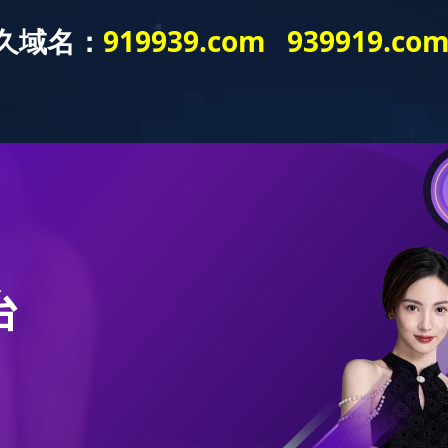
页
热销产品
施工案例
新闻资讯
关于我们